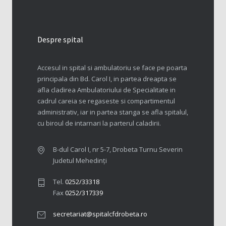
Despre spital
Accesul in spital si ambulatoriu se face pe poarta
principala din Bd. Carol I, in partea dreapta se
afla cladirea Ambulatoriului de Specialitate in
cadrul careia se regaseste si compartimentul
administrativ, iar in partea stanga se afla spitalul,
cu biroul de intarnari la parterul caladirii.
B-dul Carol I, nr 5-7, Drobeta Turnu Severin
Judetul Mehedinți
Tel.
0252/33318
Fax
0252/317339
secretariat@spitalcfdrobeta.ro