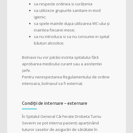
sa respecte ordinea si curățenia
sa utilizeze grupurile sanitare in mod
igienic;
sa spele mainile dupa utilizarea WC-ului și
inaintea fiecarei mese;
sa nu introduca si sa nu consume in spital
băuturi alcoolice;
Bolnavii nu vor părăsi incinta spitalului fără
aprobarea medicului curant sau a asistentei
șefe.
Pentru nerespectarea Regulamentului de ordine
interioara, bolnavul va fi externat.
Condiții de internare – externare
În Spitalul General Căi Ferate Drobeta Turnu
Severin se pot interna pacienți aparținând
tuturor caselor de asigurări de sănătate în