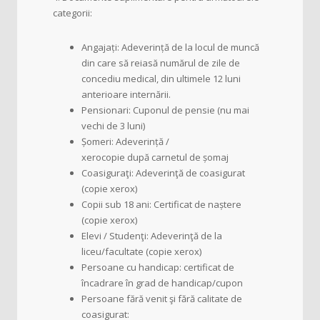
categorii:
Angajați: Adeverință de la locul de muncă
din care să reiasă numărul de zile de
concediu medical, din ultimele 12 luni
anterioare internării.
Pensionari: Cuponul de pensie (nu mai
vechi de 3 luni)
Șomeri: Adeverință /
xerocopie după carnetul de șomaj
Coasiguraţi: Adeverinţă de coasigurat
(copie xerox)
Copii sub 18 ani: Certificat de naștere
(copie xerox)
Elevi / Studenţi: Adeverinţă de la
liceu/facultate (copie xerox)
Persoane cu handicap: certificat de
încadrare în grad de handicap/cupon
Persoane fără venit şi fără calitate de
coasigurat: