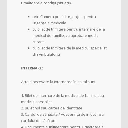
următoarele condiții (situații):
prin Camera primiri urgențe – pentru
urgențele medicale
cu bilet de trimitere pentru internare de la
medicul de familie, cu aprobare medic
curant
cu bilet de trimitere de la medicul specialist
din Ambulatoriu
INTERNARE:
Actele necesare la internarea în spital sunt:
1. Bilet de internare de la medicul de familie sau
medicul specialist
2. Buletinul sau cartea de identitate
3. Cardul de sănătate / Adeverință de înlocuire a
cardului de sănătate
4. Documente suplimentare pentru următoarele