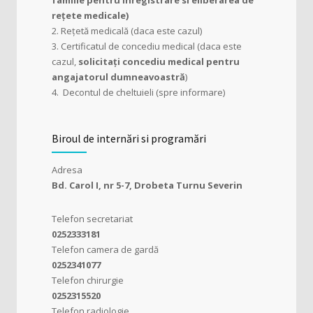
familie pentru înregistrare si eliberarea de
re
ț
ete medicale)
2. Rețetă medicală (daca este cazul)
3. Certificatul de concediu medical (daca este
cazul,
solicita
ț
i concediu medical pentru
angajatorul dumneavoastră
)
4. Decontul de cheltuieli (spre informare)
Biroul de internări si programări
Adresa
Bd. Carol I, nr 5-7, Drobeta Turnu Severin
Telefon secretariat
0252333181
Telefon camera de gardă
0252341077
Telefon chirurgie
0252315520
Telefon radiologie