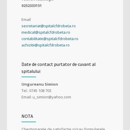
0252333151
Email
secretariat@spitalcfdrobeta.ro
medical@spitalcfdrobeta.ro
contabilitate@spitalcfdrobeta.ro
achizitii@spitalcfdrobeta.ro
Date de contact purtator de cuvant al
spitalului
Ungureanu Simion
Tel.: 0745 108 703
Email: u_simion@yahoo.com
NOTA
Chestionarele de satisfacție si/sau formularele