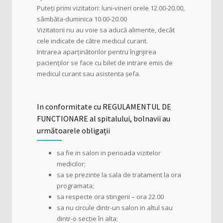
Puteți primi vizitatori: luni-vineri orele 12.00-20.00,
sâmbăta-duminica 10.00-20.00
Vizitatorii nu au voie sa aducă alimente, decât
cele indicate de către medicul curant.
Intrarea aparținătorilor pentru îngrijirea
pacienților se face cu bilet de intrare emis de
medicul curant sau asistenta șefa.
In conformitate cu REGULAMENTUL DE
FUNCTIONARE al spitalului, bolnavii au
următoarele obligații
sa fie in salon in perioada vizitelor
medicilor;
sa se prezinte la sala de tratament la ora
programata;
sa respecte ora stingerii – ora 22.00
sa nu circule dintr-un salon in altul sau
dintr-o secție în alta;