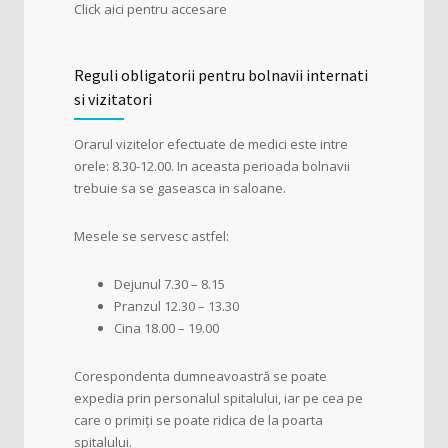
Click aici pentru accesare
Reguli obligatorii pentru bolnavii internati
si vizitatori
Orarul vizitelor efectuate de medici este intre
orele: 8.30-12.00. In aceasta perioada bolnavii
trebuie sa se gaseasca in saloane.
Mesele se servesc astfel:
Dejunul 7.30 – 8.15
Pranzul 12.30 – 13.30
Cina 18.00 – 19.00
Corespondenta dumneavoastră se poate
expedia prin personalul spitalului, iar pe cea pe
care o primiți se poate ridica de la poarta
spitalului.