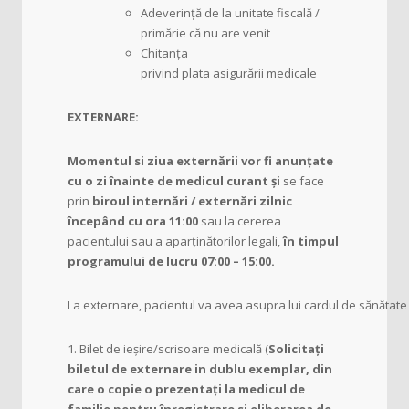
Adeverință de la unitate fiscală /
primărie că nu are venit
Chitanța
privind plata asigurării medicale
EXTERNARE:
Momentul si ziua externării vor fi anun
ț
ate
cu o zi înainte de medicul curant și
se face
prin
biroul internări / externări
zilnic
începând cu ora 11:00
sau la cererea
pacientului sau a aparținătorilor legali,
în timpul
programului de lucru 07:00 – 15:00.
La externare, pacientul va avea asupra lui cardul de sănătate
1. Bilet de ieșire/scrisoare medicală (
Solicita
ț
i
biletul de externare in dublu exemplar, din
care o copie o prezenta
ț
i la medicul de