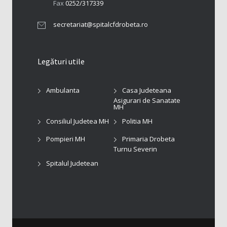
Fax
0252/317339
secretariat@spitalcfdrobeta.ro
Legături utile
Ambulanta
Casa Judeteana
Asigurari de Sanatate
MH
Consiliul Judetea MH
Politia MH
Pompieri MH
Primaria Drobeta
Turnu Severin
Spitalul Judetean