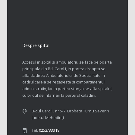
Despre spital
Accesul in spital si ambulatoriu se face pe poarta
principala din Bd. Carol I, in partea dreapta se
afla cladirea Ambulatoriului de Specialitate in
cadrul careia se regaseste si compartimentul
administrativ, iar in partea stanga se afla spitalul,
cu biroul de intarnari la parterul caladirii.
B-dul Carol I, nr 5-7, Drobeta Turnu Severin
Judetul Mehedinți
Tel.
0252/33318