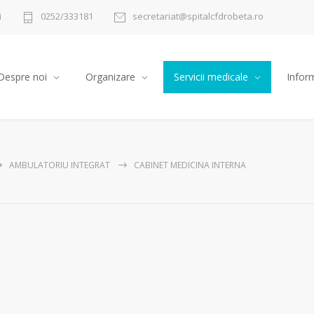
i
0252/333181
secretariat@spitalcfdrobeta.ro
Despre noi
Organizare
Servicii medicale
Inform
AMBULATORIU INTEGRAT
CABINET MEDICINA INTERNA