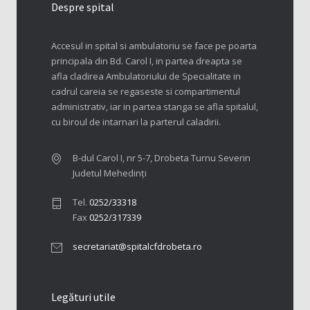
Despre spital
Accesul in spital si ambulatoriu se face pe poarta
principala din Bd. Carol I, in partea dreapta se
afla cladirea Ambulatoriului de Specialitate in
cadrul careia se regaseste si compartimentul
administrativ, iar in partea stanga se afla spitalul,
cu biroul de intarnari la parterul caladirii.
B-dul Carol I, nr 5-7, Drobeta Turnu Severin
Judetul Mehedinți
Tel.
0252/33318
Fax
0252/317339
secretariat@spitalcfdrobeta.ro
Legături utile