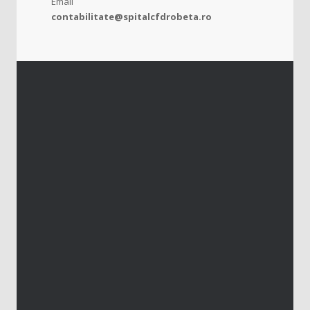
Email
contabilitate@spitalcfdrobeta.ro