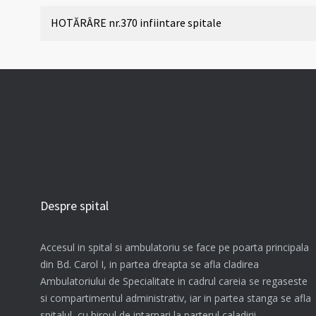
HOTĂRÂRE nr.370 infiintare spitale
Despre spital
Accesul in spital si ambulatoriu se face pe poarta principala
din Bd. Carol I, in partea dreapta se afla cladirea
Ambulatoriului de Specialitate in cadrul careia se regaseste
si compartimentul administrativ, iar in partea stanga se afla
spitalul, cu biroul de intarnari la parterul caladirii.