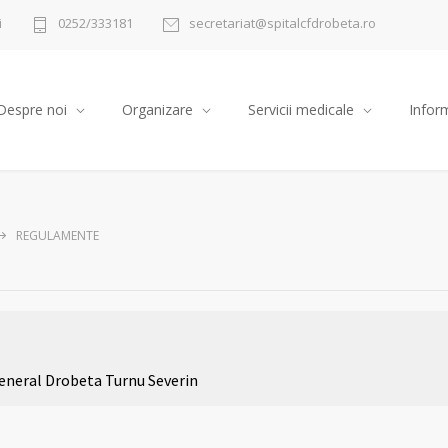
i
0252/333181
secretariat@spitalcfdrobeta.ro
Despre noi
Organizare
Servicii medicale
Inform
REGULAMENTE
General Drobeta Turnu Severin