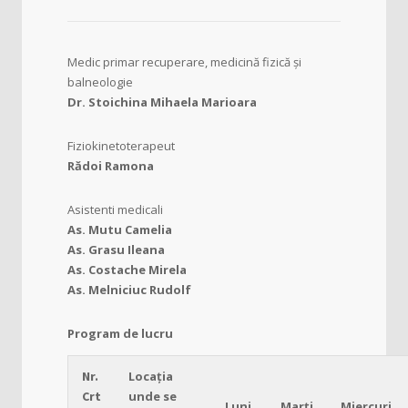
Medic primar recuperare, medicină fizică și
balneologie
Dr. Stoichina Mihaela Marioara
Fiziokinetoterapeut
Rădoi Ramona
Asistenti medicali
As. Mutu Camelia
As. Grasu Ileana
As. Costache Mirela
As. Melniciuc Rudolf
Program de lucru
Nr.
Locația
Crt
unde se
Luni
Marți
Miercuri