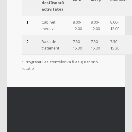
desfășoară
activitatea
1
Cabinet
8.00-
8.00-
8.00-
medical
12.00
12.00
12.00
2
Baza de
7.30-
7.30-
7.30-
tratament
15.30
15.30
15.30
* Programul asistentelor va fi asigurat prin
rotație