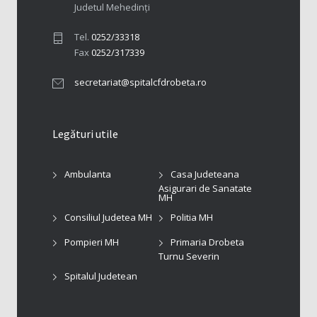
Judetul Mehedinți
Tel.
0252/33318
Fax
0252/317339
secretariat@spitalcfdrobeta.ro
Legături utile
Ambulanta
Casa Judeteana
Asigurari de Sanatate
MH
Consiliul Judetea MH
Politia MH
Pompieri MH
Primaria Drobeta
Turnu Severin
Spitalul Judetean