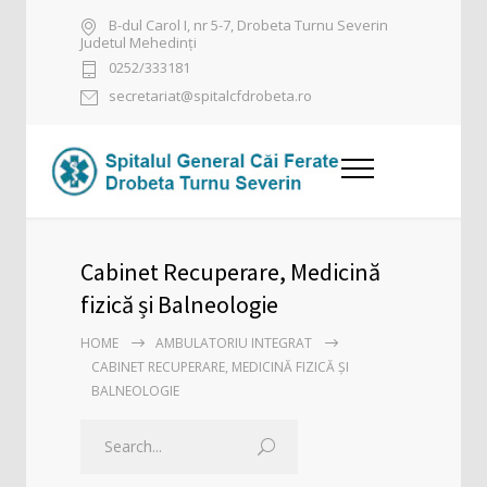
B-dul Carol I, nr 5-7, Drobeta Turnu Severin
Judetul Mehedinți
0252/333181
secretariat@spitalcfdrobeta.ro
Cabinet Recuperare, Medicină
fizică și Balneologie
HOME
AMBULATORIU INTEGRAT
CABINET RECUPERARE, MEDICINĂ FIZICĂ ȘI
BALNEOLOGIE